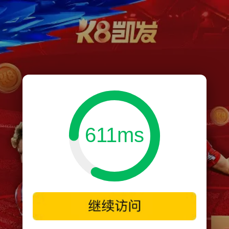
611ms