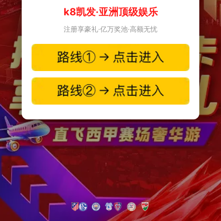
k8凯发·亚洲顶级娱乐
注册享豪礼·亿万奖池·高额无忧